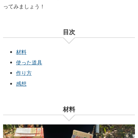
ってみましょう！
目次
材料
使った道具
作り方
感想
材料