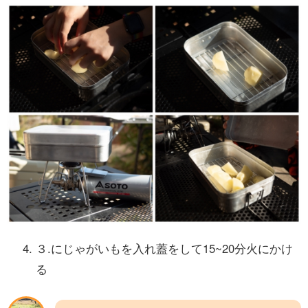
３.にじゃがいもを入れ蓋をして15~20分火にかけ
る