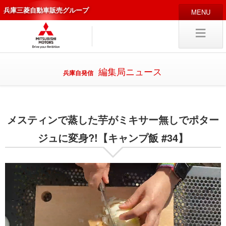
兵庫三菱自動車販売グループ
HOME
販売店
新車
中古
・カスタム車
編集局ニュース
兵庫自発信
編集局
企業情報
メスティンで蒸した芋がミキサー無しでポター
採用
情報
キャリア採用
ジュに変身?!【キャンプ飯 #34】
試乗予約
入庫予約