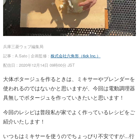
お問い合わせ
兵庫三菱ウェブ編集局
記事 : A.Sato | 企画監修 :
株式会社六角形（6ck Inc.）
配信日 : 2020年12月14日 09時00分 JST
大体ポタージュを作るときは、ミキサーやブレンダーを
使われるのではないかと思いますが、今回は電動調理器
具無しでポタージュを作っていきたいと思います！
今回のレシピは普段私が家でよく作っているレシピをご
紹介いたします！
いつもはミキサーを使うのでちょっぴり不安ですが...行