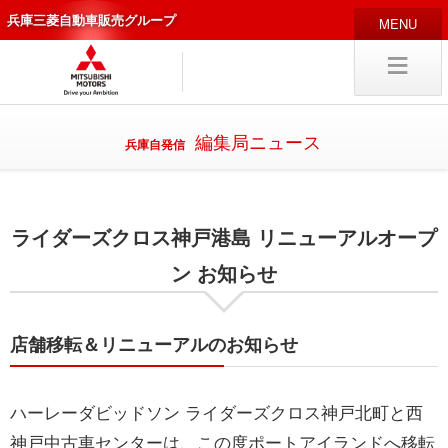
兵庫三菱自動車販売グループ
HOME
販売店
新車
中古車
編集局ニュース
兵庫自発信
編集局
企業情報
ライダーズクロス神戸港島 リニューアルオープ
採用
情報
キャリア採用
ン お知らせ
店舗移転＆リニューアルのお知らせ
試乗予約
入庫予約
ハーレーダビッドソン ライダーズクロス神戸北町と西
神戸中古車センターは、この度ポートアイランドへ移転