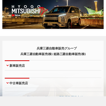
兵庫三菱自動車販売グループ
兵庫三菱自動車販売(株) 姫路三菱自動車販売(株)
新車販売店
神戸本店
西宮店
中古車販売店
神戸北町店
尼崎店
西脇店
明石店
UCAR神戸本店
UCARジェームス山
プライバシーポリシー
-
保険業務運営方針
淡路店
宝塚店
UCAR三木
UCAR有野