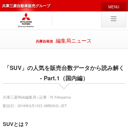
兵庫三菱自動車販売グループ
HOME
販売店
新車
中古
・カスタム車
編集局ニュース
兵庫自発信
編集局
企業情報
「SUV」の人気を販売台数データから読み解く
採用
情報
キャリア採用
- Part.1（国内編）
兵庫三菱Web編集局 | 記事 : N.Yokoyama
配信日 : 2016年6月10日 08時00分 JST
試乗予約
入庫予約
SUVとは？