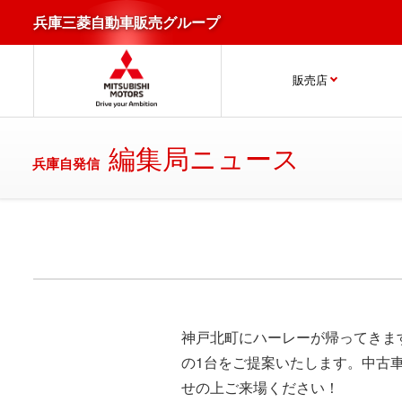
兵庫三菱自動車販売グループ
販売店
編集局ニュース
兵庫自発信
神戸北町にハーレーが帰ってきま
の1台をご提案いたします。中古
せの上ご来場ください！