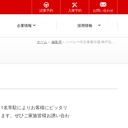
試乗予約
入庫予約
お問い合わせ
企業情報
採用情報
ホーム
編集局
ハーレー中古車展示場 神戸北町にOPEN！
1名常駐によりお客様にピッタリ
します。ぜひご家族皆様お誘い合わ