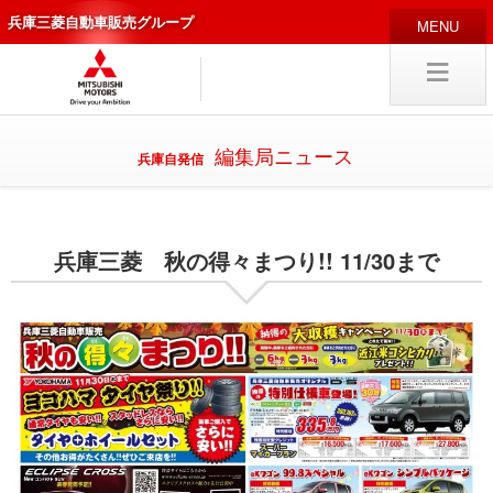
兵庫三菱自動車販売グループ
HOME
販売店
新車
中古
・カスタム車
編集局ニュース
兵庫自発信
編集局
企業情報
兵庫三菱 秋の得々まつり!! 11/30まで
採用
情報
キャリア採用
試乗予約
入庫予約