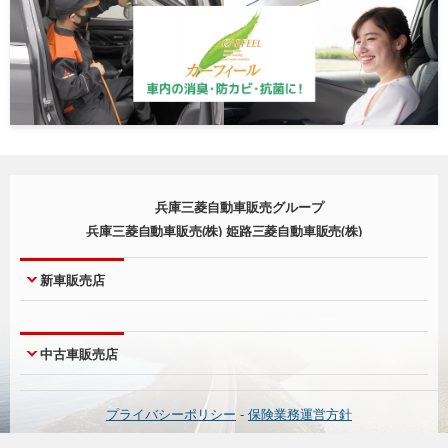
兵庫三菱自動車販売グループ
兵庫三菱自動車販売(株) 姫路三菱自動車販売(株)
新車販売店
神戸本店
西宮店
中古車販売店
神戸北町店
尼崎店
西脇店
明石店
UCAR神戸本店
UCARジェームス山
プライバシーポリシー
-
保険業務運営方針
淡路店
宝塚店
UCAR三木
UCAR有野