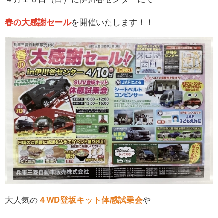
春の大感謝セール
を開催いたします！！
大人気の
４WD登坂キット体感試乗会
や