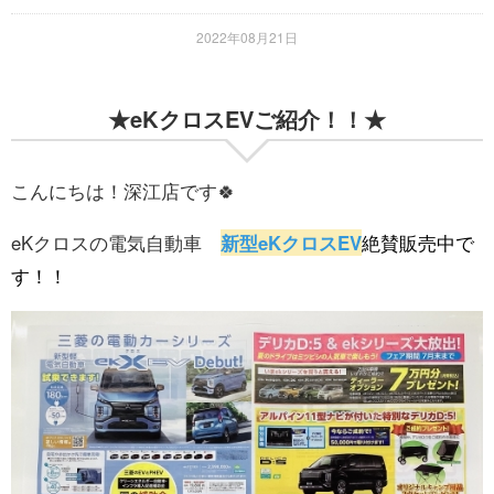
2022年08月21日
★eKクロスEVご紹介！！★
こんにちは！深江店です🍀
eKクロスの電気自動車
新型
eKクロスEV
絶賛販売中で
す！！