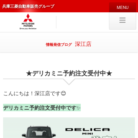
兵庫三菱自動車販売グループ
HOME
販売店
新車
中古
・カスタム車
深江店
情報発信ブログ
編集局
企業情報
★デリカミニ予約注文受付中★
採用
情報
キャリア採用
こんにちは！深江店です😊
デリカミニ予約注文受付中です
✨
試乗予約
入庫予約