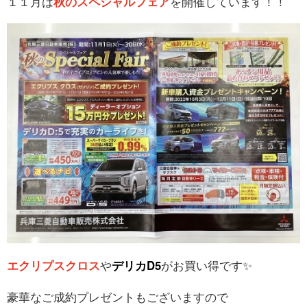
１１月は
秋のスペシャルフェア
を開催しています！！
エクリプスクロス
や
デリカD5
がお買い得です✨
豪華なご成約プレゼントもございますので