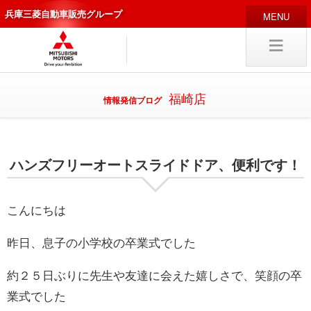
兵庫三菱自動車販売グループ
HOME
販売店
新車
中古
・カスタム車
福崎店
情報発信ブログ
編集局
企業情報
ハンズフリーオートスライドドア、便利です！
採用
情報
キャリア採用
こんにちは
昨日、息子の小学校の卒業式でした
試乗予約
入庫予約
約２５日ぶりに先生や友達に会えた嬉しさで、笑顔の卒
業式でした