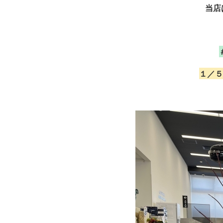
当店
１／５