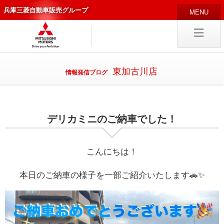
兵庫三菱自動車販売グループ
HOME
販売店
新車
中古
・カスタム車
東加古川店
情報発信ブログ
編集局
企業情報
デリカミニのご納車でした！
採用
情報
キャリア採用
こんにちは！
本日のご納車の様子を一部ご紹介いたします🚗✨
試乗予約
入庫予約