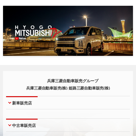
兵庫三菱自動車販売グループ
兵庫三菱自動車販売(株) 姫路三菱自動車販売(株)
新車販売店
神戸本店
西宮店
中古車販売店
神戸北町店
尼崎店
西脇店
明石店