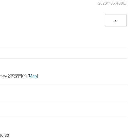
2026年05月08日
>
本松字深田89 [
Map
]
6:30