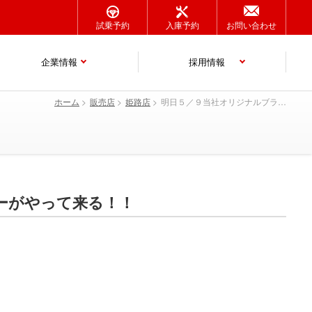
試乗予約
入庫予約
お問い合わせ
企業情報
採用情報
ホーム
販売店
姫路店
明日５／９当社オリジナルブランドHMG-RのデリカD:5デモカーがやって来る！！
カーがやって来る！！