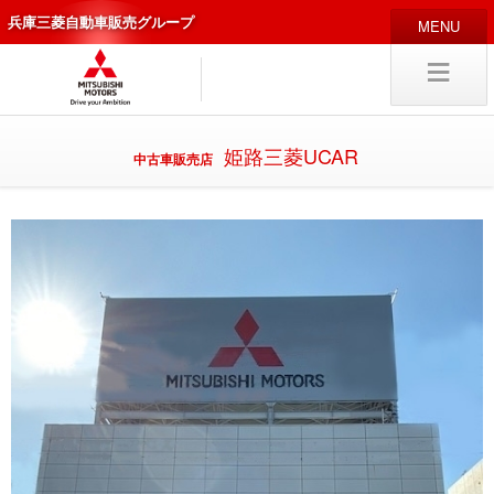
兵庫三菱自動車販売グループ
HOME
販売店
新車
中古車
姫路三菱UCAR
中古車販売店
編集局
企業情報
採用
情報
キャリア採用
試乗予約
入庫予約