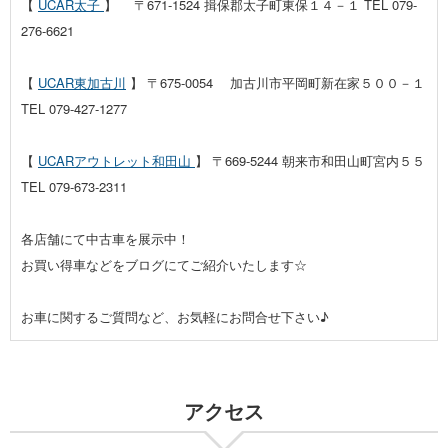
【
UCAR太子
】 〒671-1524 揖保郡太子町東保１４－１ TEL 079-
276-6621
【
UCAR東加古川
】 〒675-0054 加古川市平岡町新在家５００－１
TEL 079-427-1277
【
UCARアウトレット和田山
】 〒669-5244 朝来市和田山町宮内５５
TEL 079-673-2311
各店舗にて中古車を展示中！
お買い得車などをブログにてご紹介いたします☆
お車に関するご質問など、お気軽にお問合せ下さい♪
アクセス