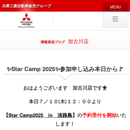
兵庫三菱自動車販売グループ
HOME
販売店
新車
中古車
加古川店
情報発信ブログ
編集局
企業情報
✨Star Camp 2025✨参加申し込み本日から🚩
採用
情報
キャリア採用
おはようございます 加古川店です🐥
本日７／１０(木)１２：００より
試乗予約
入庫予約
【
Star Camp2025 in 淡路島
】
の
予約受付を開始
いた
します！