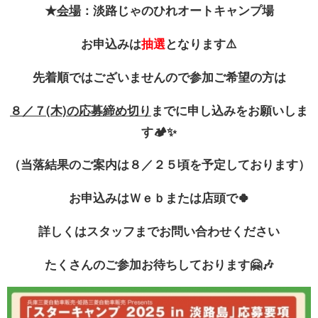
★
会場
：淡路じゃのひれオートキャンプ場
お申込みは
抽選
となります⚠️
先着順ではございませんので
参加ご希望の方は
８／７(木)の応募締め
切り
までに申し込みをお願いしま
す🏕️✨
（当落結果のご案内は８／２５頃を予定しております）
お申込みはＷｅｂまたは店頭で🍀
詳しくはスタッフまでお問い合わせください
たくさんのご参加お待ちしております🤗🎶