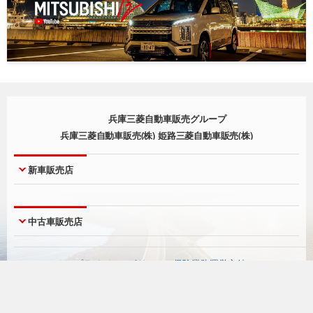
兵庫三菱自動車販売グループ
兵庫三菱自動車販売(株) 姫路三菱自動車販売(株)
新車販売店
神戸本店
西宮店
中古車販売店
神戸北町店
尼崎店
西脇店
明石店
UCAR神戸本店
UCARジェームス山
プライバシーポリシー
-
保険業務運営方針
淡路店
宝塚店
UCAR三木
UCAR有野
川西店
北神三田店
UCAR西宮
UCAR姫路
Facebook
Youtube
Instagram
神戸空港店
姫路店