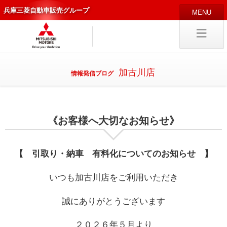
兵庫三菱自動車販売グループ
HOME
販売店
新車
中古
・カスタム車
加古川店
情報発信ブログ
編集局
企業情報
《お客様へ大切なお知らせ》
採用
情報
キャリア採用
【 引取り・納車 有料化についてのお知らせ 】
いつも加古川店をご利用いただき
試乗予約
入庫予約
誠にありがとうございます
２０２６年５月より