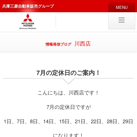
兵庫三菱自動車販売グループ
HOME
販売店
新車
中古
・カスタム車
川西店
情報発信ブログ
編集局
企業情報
7月の定休日のご案内！
採用
情報
キャリア採用
こんにちは、川西店です！
7月の定休日ですが
試乗予約
入庫予約
1日、7日、8日、14日、15日、21日、22日、28日、29日
になります！