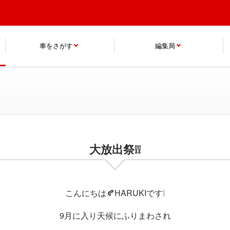
車をさがす
編集局
大放出祭❕❕
こんにちは🍂HARUKIです❕
9月に入り天候にふりまわされ