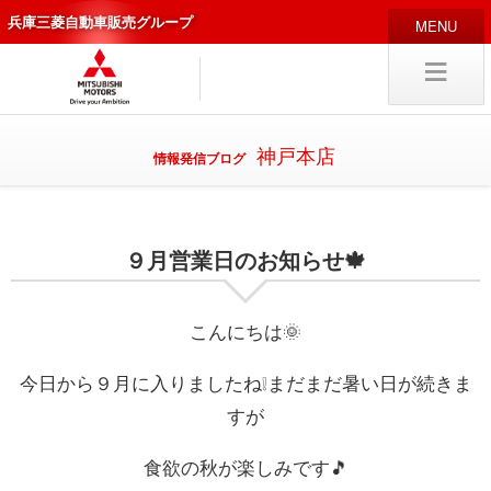
兵庫三菱自動車販売グループ
HOME
販売店
新車
中古
・カスタム車
神戸本店
情報発信ブログ
編集局
企業情報
９月営業日のお知らせ🍁
採用
情報
キャリア採用
こんにちは🌞
今日から９月に入りましたね❕まだまだ暑い日が続きま
試乗予約
入庫予約
すが
食欲の秋が楽しみです🎵