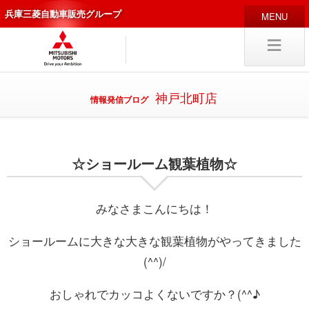
兵庫三菱自動車販売グループ
HOME
販売店
新車
中古
・カスタム車
神戸北町店
情報発信ブログ
編集局
企業情報
☆ショールーム観葉植物☆
採用
情報
キャリア採用
みなさまこんにちは！
ショールームに大きな大きな観葉植物がやってきました
試乗予約
入庫予約
(^^)/
おしゃれでカッコよくないですか？(^^♪