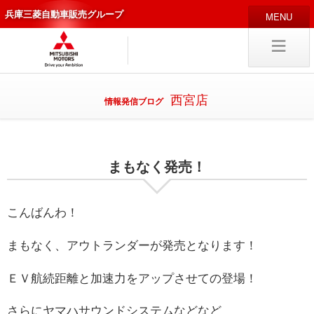
兵庫三菱自動車販売グループ
HOME
販売店
新車
中古
・カスタム車
西宮店
情報発信ブログ
編集局
企業情報
まもなく発売！
採用
情報
キャリア採用
こんばんわ！
まもなく、アウトランダーが発売となります！
試乗予約
入庫予約
ＥＶ航続距離と加速力をアップさせての登場！
さらにヤマハサウンドシステムなどなど