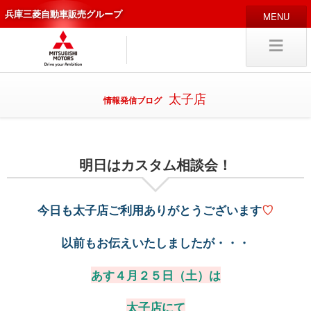
兵庫三菱自動車販売グループ
HOME
販売店
新車
中古車
太子店
情報発信ブログ
編集局
企業情報
明日はカスタム相談会！
採用
情報
キャリア採用
今日も太子店ご利用ありがとうございます
♡
以前もお伝えいたしましたが・・・
試乗予約
入庫予約
あす４月２５日（土）は
太子店にて