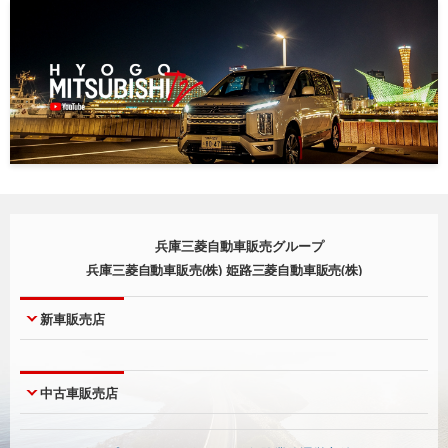
兵庫三菱自動車販売グループ
兵庫三菱自動車販売(株) 姫路三菱自動車販売(株)
新車販売店
神戸本店
西宮店
中古車販売店
神戸北町店
尼崎店
西脇店
明石店
UCAR神戸本店
UCARジェームス山