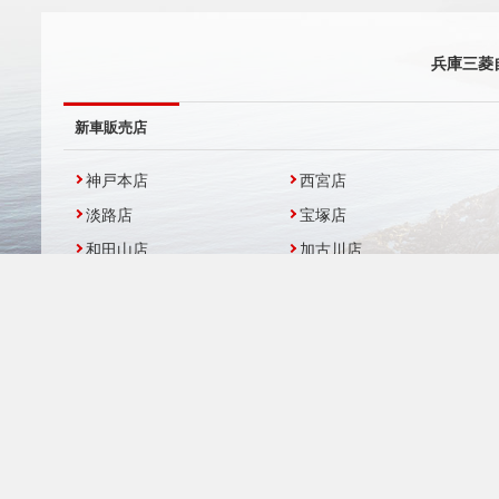
兵庫三菱
新車販売店
神戸本店
西宮店
淡路店
宝塚店
和田山店
加古川店
中古車販売店
UCAR神戸本店
UCARジェームス山
UCAR東加古川
UCAR太子