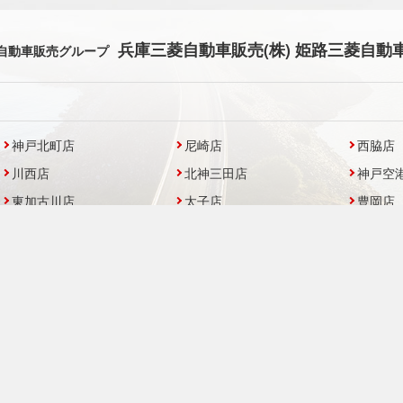
兵庫三菱自動車販売(株) 姫路三菱自動車
自動車販売グループ
神戸北町店
尼崎店
西脇店
川西店
北神三田店
神戸空
東加古川店
太子店
豊岡店
UCAR三木
UCAR有野
UCAR
プライバシーポリシー
-
保険業務運営方針