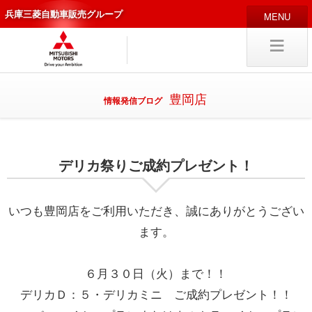
兵庫三菱自動車販売グループ
HOME
販売店
新車
中古
・カスタム車
豊岡店
情報発信ブログ
編集局
企業情報
デリカ祭りご成約プレゼント！
採用
情報
キャリア採用
いつも豊岡店をご利用いただき、誠にありがとうござい
ます。
試乗予約
入庫予約
６月３０日（火）まで！！
デリカＤ：５・デリカミニ ご成約プレゼント！！