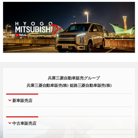
兵庫三菱自動車販売グループ
兵庫三菱自動車販売(株) 姫路三菱自動車販売(株)
新車販売店
神戸本店
西宮店
中古車販売店
神戸北町店
尼崎店
西脇店
明石店
UCAR神戸本店
UCARジェームス山