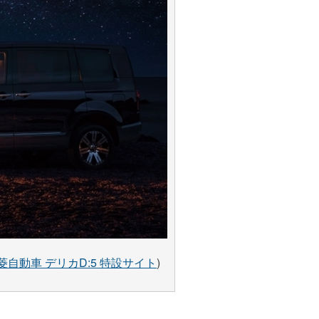
菱自動車 デリカD:5 特設サイト
)