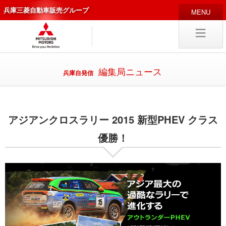
兵庫三菱自動車販売グループ
HOME
販売店
新車
中古
・カスタム車
編集局ニュース
兵庫自発信
編集局
企業情報
アジアンクロスラリー 2015 新型PHEV クラス
採用
情報
キャリア採用
優勝！
試乗予約
入庫予約