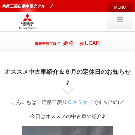
兵庫三菱自動車販売グループ
HOME
販売店
新車
中古
・カスタム車
姫路三菱UCAR
情報発信ブログ
編集局
企業情報
オススメ中古車紹介＆６月の定休日のお知らせ
採用
情報
キャリア採用
♪
こんにちは！姫路三菱
ＵＣＡＲ太子
です＼(^o^)／
試乗予約
入庫予約
今日はオススメの中古車の紹介♪