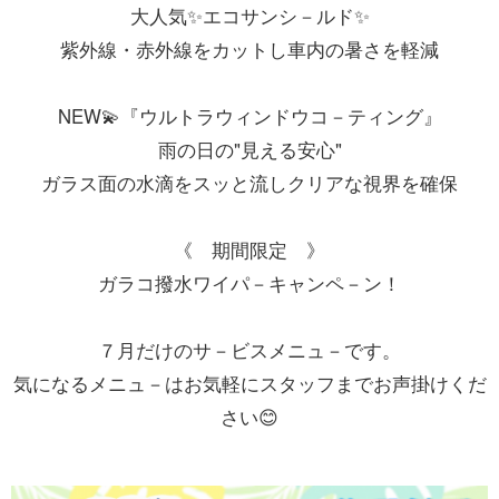
大人気✨エコサンシ－ルド✨
紫外線・赤外線をカットし車内の暑さを軽減
NEW💫『ウルトラウィンドウコ－ティング』
雨の日の"見える安心"
ガラス面の水滴をスッと流しクリアな視界を確保
《 期間限定 》
ガラコ撥水ワイパ－キャンペ－ン！
７月だけのサ－ビスメニュ－です。
気になるメニュ－はお気軽にスタッフまでお声掛けくだ
さい😊