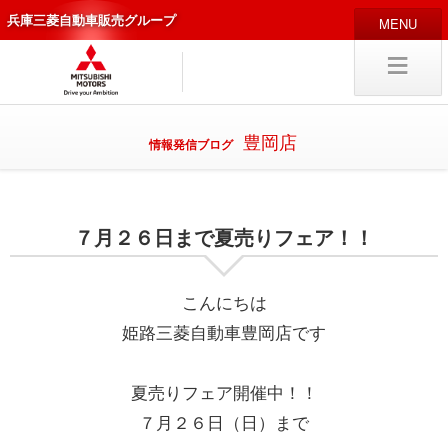
兵庫三菱自動車販売グループ
HOME
販売店
新車
中古車
豊岡店
情報発信ブログ
編集局
企業情報
７月２６日まで夏売りフェア！！
採用
情報
キャリア採用
こんにちは
姫路三菱自動車豊岡店です
試乗予約
入庫予約
夏売りフェア開催中！！
７月２６日（日）まで