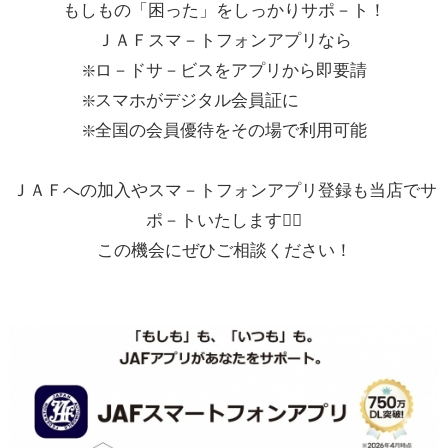
もしもの「困った」をしっかりサポ－ト！
ＪＡＦスマ－トフォンアプリなら
❇️ロ－ドサ－ビスをアプリから即要請
❇️スマホがデジタル会員証に
❇️全国の会員優待をその場で利用可能
ＪＡＦへの加入やスマ－トフォンアプリ登録も当店でサ
ポ－トいたします🙂‍↕️
この機会にぜひご相談ください！