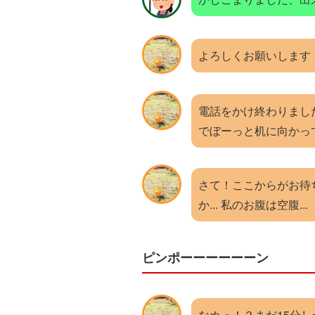
よろしくお願いします
電話をかけ終わりました.
でぼーっと机に向かっ
さて！ここからがお待
か... 私のお腹は空腹...
ピンポーーーーーーン
なぬっ！？まだ15分し