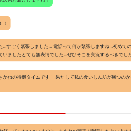
！！
..すごく緊張しました... 電話って何か緊張しますね...初め
ていましたとても無表情でした...ぜひそこを実況するべきでし
ちかねの待機タイムです！ 果たして私の食いしん坊が勝つの
か経っていないというのに...まさかお蕎麦が到着したというの