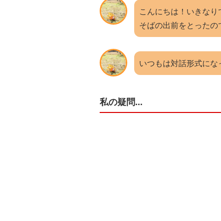
こんにちは！いきなり
そばの出前をとったの
いつもは対話形式にな
私の疑問...