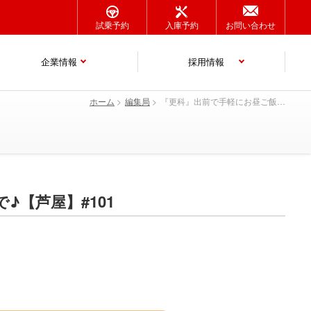
試乗予約
入庫予約
お問い合わせ
企業情報
採用情報
ホーム
編集局
『更科』出前で手軽にお昼ご飯！冷んやり純白お蕎麦をお家で♪【芦屋】#101
【芦屋】#101