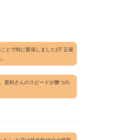
てのことで特に緊張しました(汗 正座
た。
か、更科さんのスピードが勝つの
か？！※お店は徒歩約15分の場所