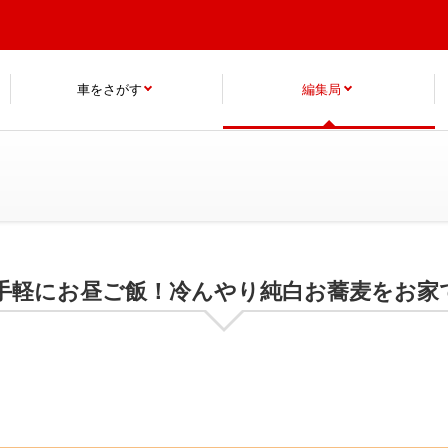
車をさがす
編集局
手軽にお昼ご飯！冷んやり純白お蕎麦をお家で♪