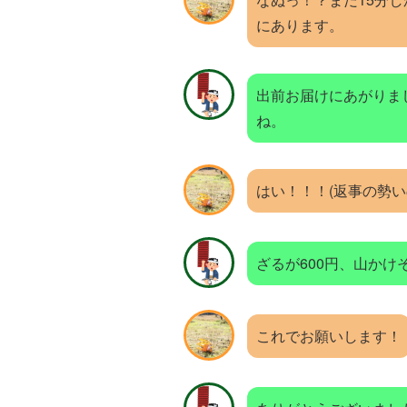
にあります。
出前お届けにあがりま
ね。
はい！！！(返事の勢
ざるが600円、山かけそ
これでお願いします！