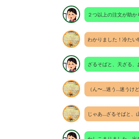
２つ以上の注文が助か
わかりました！冷たい
ざるそばと、天ざる、
（ん〜...迷う...迷うけ
じゃあ...ざるそばと
かしこまりました、出