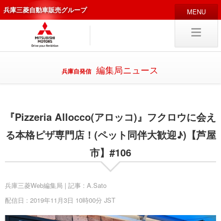
兵庫三菱自動車販売グループ
HOME
販売店
新車
中古
・カスタム車
編集局ニュース
兵庫自発信
編集局
企業情報
『Pizzeria Allocco(アロッコ)』フクロウに会え
採用
情報
キャリア採用
る本格ピザ専門店！(ペット同伴大歓迎♪)【芦屋
市】#106
試乗予約
入庫予約
兵庫三菱Web編集局 | 記事 : A.Sato
配信日 : 2019年11月3日 10時00分 JST