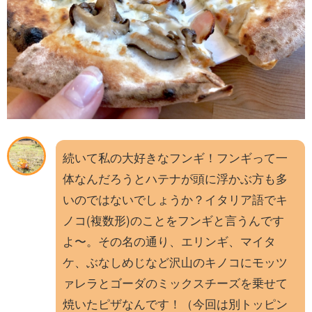
続いて私の大好きなフンギ！フンギって一
体なんだろうとハテナが頭に浮かぶ方も多
いのではないでしょうか？イタリア語でキ
ノコ(複数形)のことをフンギと言うんです
よ〜。その名の通り、エリンギ、マイタ
ケ、ぶなしめじなど沢山のキノコにモッツ
ァレラとゴーダのミックスチーズを乗せて
焼いたピザなんです！（今回は別トッピン