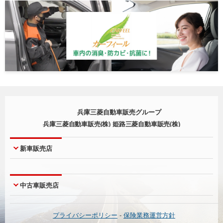
兵庫三菱自動車販売グループ
兵庫三菱自動車販売(株) 姫路三菱自動車販売(株)
新車販売店
神戸本店
西宮店
中古車販売店
神戸北町店
尼崎店
西脇店
明石店
UCAR神戸本店
UCARジェームス山
プライバシーポリシー
-
保険業務運営方針
淡路店
宝塚店