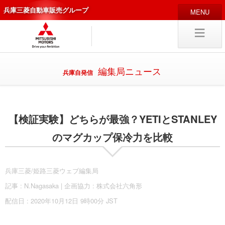
兵庫三菱自動車販売グループ
HOME
販売店
新車
中古車
編集局ニュース
兵庫自発信
編集局
企業情報
【検証実験】どちらが最強？YETIとSTANLEY
採用
情報
キャリア採用
のマグカップ保冷力を比較
兵庫三菱/姫路三菱ウェブ編集局
記事 : N.Nagasaka | 企画協力 :
株式会社六角形
試乗予約
入庫予約
配信日 : 2020年10月12日 9時00分 JST