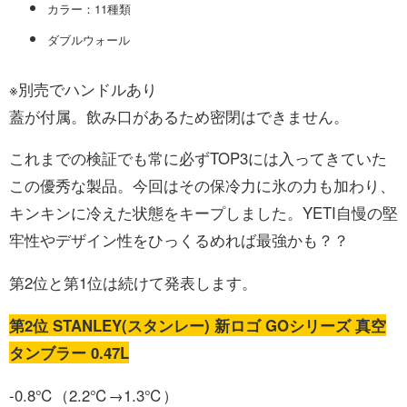
カラー：11種類
ダブルウォール
※別売でハンドルあり
蓋が付属。飲み口があるため密閉はできません。
これまでの検証でも常に必ずTOP3には入ってきていた
この優秀な製品。今回はその保冷力に氷の力も加わり、
キンキンに冷えた状態をキープしました。YETI自慢の堅
牢性やデザイン性をひっくるめれば最強かも？？
第2位と第1位は続けて発表します。
第2位 STANLEY(スタンレー) 新ロゴ GOシリーズ 真空
タンブラー 0.47L
-0.8℃（2.2℃→1.3℃）