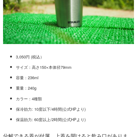
3,050円 (税込）
サイズ：高さ150×本体径79mm
容量：236ml
重量：240g
カラー：4種類
保冷効力: 10度以下/4時間(公式HPより)
保温効力: 60度以上/2時間(公式HPより)
分解できる蓋が付属。上蓋を開けると飲み口がありま