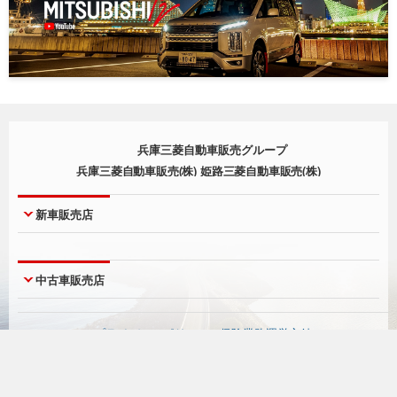
兵庫三菱自動車販売グループ
兵庫三菱自動車販売(株) 姫路三菱自動車販売(株)
新車販売店
神戸本店
西宮店
中古車販売店
神戸北町店
尼崎店
西脇店
明石店
UCAR神戸本店
UCARジェームス山
プライバシーポリシー
-
保険業務運営方針
淡路店
宝塚店
UCAR三木
UCAR有野
川西店
北神三田店
UCAR西宮
UCAR姫路
Facebook
Youtube
Instagram
神戸空港店
姫路店