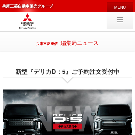
兵庫三菱自動車販売グループ
HOME
販売店
新車
中古
・カスタム車
編集局ニュース
兵庫三菱発信
編集局
企業情報
新型『デリカD：5』ご予約注文受付中
採用
情報
キャリア採用
試乗予約
入庫予約