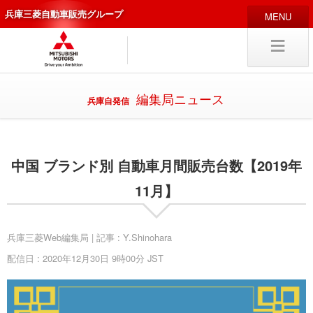
兵庫三菱自動車販売グループ
HOME
販売店
新車
中古
・カスタム車
編集局ニュース
兵庫自発信
編集局
企業情報
中国 ブランド別 自動車月間販売台数【2019年
採用
情報
キャリア採用
11月】
兵庫三菱Web編集局 | 記事 : Y.Shinohara
配信日 : 2020年12月30日 9時00分 JST
試乗予約
入庫予約