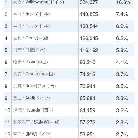
1
334,977
16.6%
大众 /
Volkswagen(ドイツ)
2
148,855
7.4%
本田 /
ホンダ(日本)
3
138,544
6.9%
丰田 /
トヨタ(日本)
4
126,045
6.2%
吉利 /
Geely(中国)
5
116,162
5.8%
日产 /
日産(日本)
6
83,210
4.1%
哈弗 /
Haval(中国)
7
74,212
3.7%
长安 /
Changan(中国)
8
70,944
3.5%
别克 /
Buick(アメリカ)
9
65,684
3.3%
奥迪 /
Audi(ドイツ)
10
64,159
3.2%
现代 /
Hyundai(韓国)
11
57,272
2.8%
五菱汽车 /
SGMW(中国)
12
53,951
2.7%
宝马 /
BMW(ドイツ)