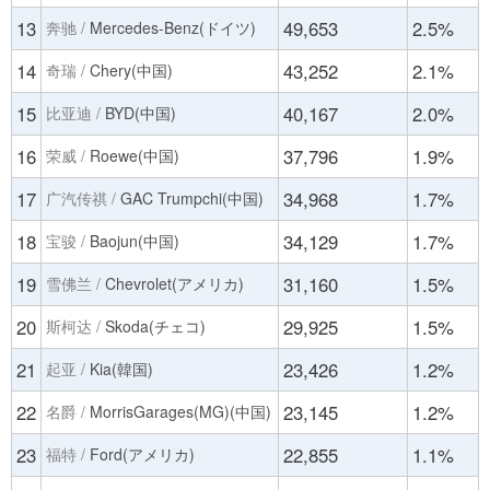
13
49,653
2.5%
奔驰 /
Mercedes-Benz(ドイツ)
14
43,252
2.1%
奇瑞 /
Chery(中国)
15
40,167
2.0%
比亚迪 /
BYD(中国)
16
37,796
1.9%
荣威 /
Roewe(中国)
17
34,968
1.7%
广汽传祺 /
GAC Trumpchi(中国)
18
34,129
1.7%
宝骏 /
Baojun(中国)
19
31,160
1.5%
雪佛兰 /
Chevrolet(アメリカ)
20
29,925
1.5%
斯柯达 /
Skoda(チェコ)
21
23,426
1.2%
起亚 /
Kia(韓国)
22
23,145
1.2%
名爵 /
MorrisGarages(MG)(中国)
23
22,855
1.1%
福特 /
Ford(アメリカ)