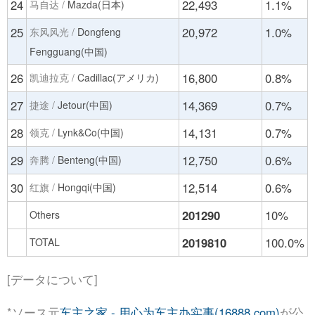
24
22,493
1.1%
马自达 /
Mazda(日本)
25
20,972
1.0%
东风风光 /
Dongfeng
Fengguang(中国)
26
16,800
0.8%
凯迪拉克 /
Cadillac(アメリカ)
27
14,369
0.7%
捷途 /
Jetour(中国)
28
14,131
0.7%
领克 /
Lynk&Co(中国)
29
12,750
0.6%
奔腾 /
Benteng(中国)
30
12,514
0.6%
红旗 /
Hongqi(中国)
201290
10%
Others
2019810
100.0%
TOTAL
[データについて]
*ソース元
车主之家 - 用心为车主办实事(16888.com)
が公