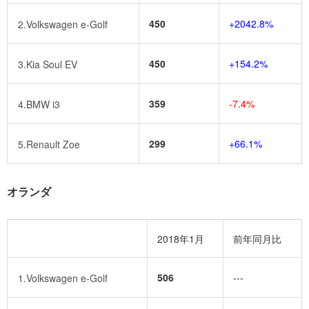
450
+2042.8%
2.Volkswagen e-Golf
450
+154.2%
3.Kia Soul EV
359
-7.4%
4.BMW i3
299
+66.1%
5.Renault Zoe
オランダ
2018年1月
前年同月比
506
---
1.Volkswagen e-Golf