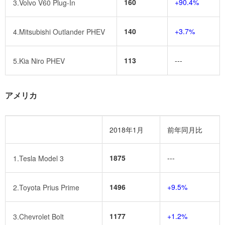
160
+90.4%
3.Volvo V60 Plug-In
140
+3.7%
4.Mitsubishi Outlander PHEV
113
---
5.Kia Niro PHEV
アメリカ
2018年1月
前年同月比
1875
---
1.Tesla Model 3
1496
+9.5%
2.Toyota Prius Prime
1177
+1.2%
3.Chevrolet Bolt