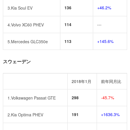
136
+46.2%
3.Kia Soul EV
114
---
4.Volvo XC60 PHEV
113
+145.6%
5.Mercedes GLC350e
スウェーデン
2018年1月
前年同月比
298
-45.7%
1.Volkswagen Passat GTE
191
+1636.3%
2.Kia Optima PHEV