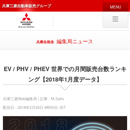
兵庫三菱自動車販売グループ
HOME
販売店
新車
中古
・カスタム車
編集局ニュース
兵庫自発信
編集局
企業情報
EV / PHV / PHEV 世界での月間販売台数ランキ
採用
情報
キャリア採用
ング【2018年1月度データ】
兵庫三菱Web編集局 | 記事 : M.Saito
配信日 : 2018年2月20日 9時00分 JST
試乗予約
入庫予約