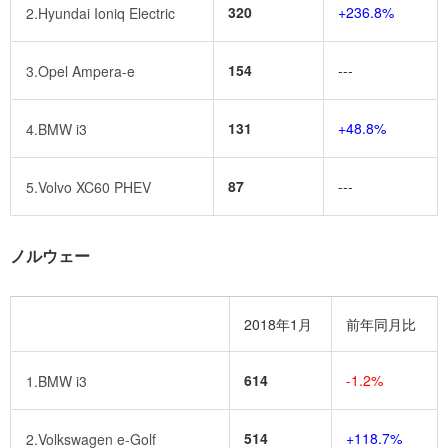
320
+236.8%
2.Hyundai Ioniq Electric
154
---
3.Opel Ampera-e
131
+48.8%
4.BMW i3
87
---
5.Volvo XC60 PHEV
ノルウェー
2018年1月
前年同月比
614
-1.2%
1.BMW i3
514
+118.7%
2.Volkswagen e-Golf