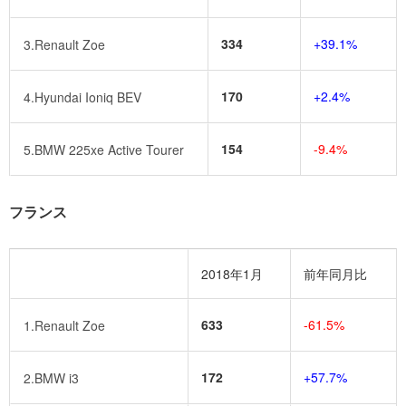
334
+39.1%
3.Renault Zoe
170
+2.4%
4.Hyundai Ioniq BEV
154
-9.4%
5.BMW 225xe Active Tourer
フランス
2018年1月
前年同月比
633
-61.5%
1.Renault Zoe
172
+57.7%
2.BMW i3