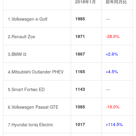
2018年1月
前年同月比
1985
---
1.Volkswagen e-Golf
1871
-28.0%
2.Renault Zoe
1867
+2.6%
3.BMW i3
1165
+4.5%
4.Mitsubishi Outlander PHEV
1143
---
5.Smart Fortwo ED
1085
-19.0%
6.Volkswagen Passat GTE
1017
+114.5%
7.Hyundai Ioniq Electric