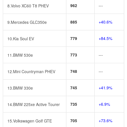
962
---
8.Volvo XC60 T8 PHEV
885
+40.6%
9.Mercedes GLC350e
779
+84.5%
10.Kia Soul EV
773
---
11.BMW 530e
748
---
12.Mini Countryman PHEV
745
+41.9%
13.BMW 330e
735
+6.9%
14.BMW 225xe Active Tourer
705
+73.6%
15.Volkswagen Golf GTE