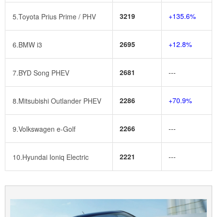
3219
+135.6%
5.Toyota Prius Prime / PHV
2695
+12.8%
6.BMW i3
2681
---
7.BYD Song PHEV
2286
+70.9%
8.Mitsubishi Outlander PHEV
2266
---
9.Volkswagen e-Golf
2221
---
10.Hyundai Ioniq Electric