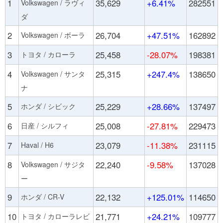
1
35,629
+6.41%
282551
Volkswagen / ラヴィ
ダ
2
26,704
+47.51%
162892
Volkswagen / ボーラ
3
25,458
-28.07%
198381
トヨタ / カローラ
4
25,315
+247.4%
138650
Volkswagen / サンタ
ナ
5
25,229
+28.66%
137497
ホンダ / シビック
6
25,008
-27.81%
229473
日産 / シルフィ
7
23,079
-11.38%
231115
Haval / H6
8
22,240
-9.58%
137028
Volkswagen / サジタ
ー
9
22,132
+125.01%
114650
ホンダ / CR-V
10
21,771
+24.21%
109777
トヨタ / カローラレビ