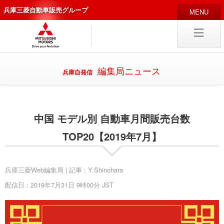
兵庫三菱自動車販売グループ
HOME
販売店
新車
中古
・カスタム車
編集局ニュース
兵庫自発信
編集局
企業情報
中国 モデル別 自動車月間販売台数
採用
情報
キャリア採用
TOP20【2019年7月】
兵庫三菱Web編集局 | 記事 : Y.Shinohara
配信日 : 2019年7月31日 9時00分 JST
試乗予約
入庫予約