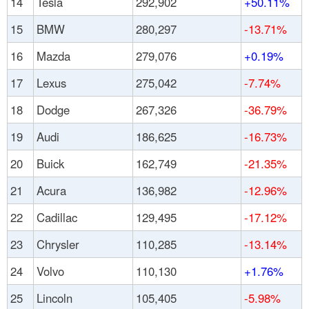
14
Tesla
292,902
+50.11%
15
BMW
280,297
-13.71%
16
Mazda
279,076
+0.19%
17
Lexus
275,042
-7.74%
18
Dodge
267,326
-36.79%
19
Audi
186,625
-16.73%
20
Buick
162,749
-21.35%
21
Acura
136,982
-12.96%
22
Cadillac
129,495
-17.12%
23
Chrysler
110,285
-13.14%
24
Volvo
110,130
+1.76%
25
Lincoln
105,405
-5.98%