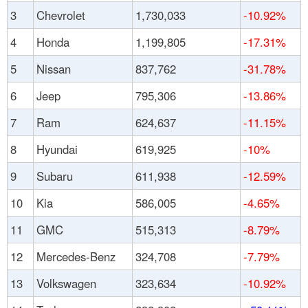
3
Chevrolet
1,730,033
-10.92%
4
Honda
1,199,805
-17.31%
5
Nissan
837,762
-31.78%
6
Jeep
795,306
-13.86%
7
Ram
624,637
-11.15%
8
Hyundai
619,925
-10%
9
Subaru
611,938
-12.59%
10
Kia
586,005
-4.65%
11
GMC
515,313
-8.79%
12
Mercedes-Benz
324,708
-7.79%
13
Volkswagen
323,634
-10.92%