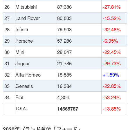
26
Mitsubishi
87,386
-27.81%
27
Land Rover
80,033
-15.52%
28
Infiniti
79,503
-32.46%
29
Porsche
57,286
-6.95%
30
Mini
28,047
-22.45%
31
Jaguar
21,786
-29.73%
32
Alfa Romeo
18,585
+1.59%
33
Genesis
16,384
-22.85%
34
Fiat
4,304
-53.24%
14665787
-13.85%
TOTAL
2020年ブランド首位「フォード」