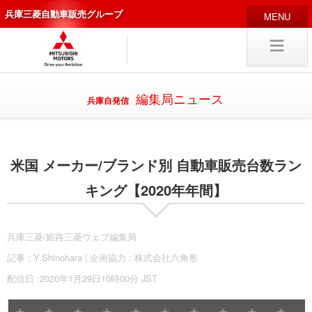
兵庫三菱自動車販売グループ
HOME
販売店
新車
中古
・カスタム車
編集局ニュース
兵庫自発信
編集局
企業情報
米国 メーカー/ブランド別 自動車販売台数ラン
採用
情報
キャリア採用
キング【2020年年間】
兵庫三菱/姫路三菱ウェブ編集局
記事 : Y.Shinohara | 企画協力 : 株式会社六角形
試乗予約
入庫予約
配信日 :2020年1月29日10時00分 JST