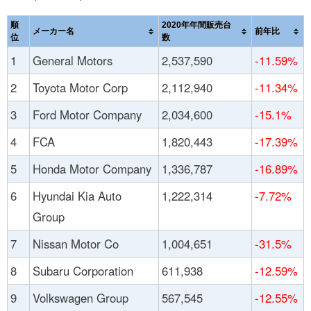
順
2020年年間販売台
メーカー名
前年比
位
数
1
General Motors
2,537,590
-11.59%
2
Toyota Motor Corp
2,112,940
-11.34%
3
Ford Motor Company
2,034,600
-15.1%
4
FCA
1,820,443
-17.39%
5
Honda Motor Company
1,336,787
-16.89%
6
Hyundai Kia Auto
1,222,314
-7.72%
Group
7
Nissan Motor Co
1,004,651
-31.5%
8
Subaru Corporation
611,938
-12.59%
9
Volkswagen Group
567,545
-12.55%