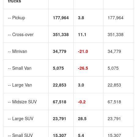
trucks
-- Pickup
177,964
3.8
177,964
-- Cross-over
351,338
11.1
351,338
-- Minivan
34,779
-21.0
34,779
-- Small Van
5,075
-26.5
5,075
-- Large Van
22,853
3.0
22,853
-- Midsize SUV
67,518
-0.2
67,518
-- Large SUV
23,791
28.5
23,791
-- Small SUV
15,307
5.4
15,307