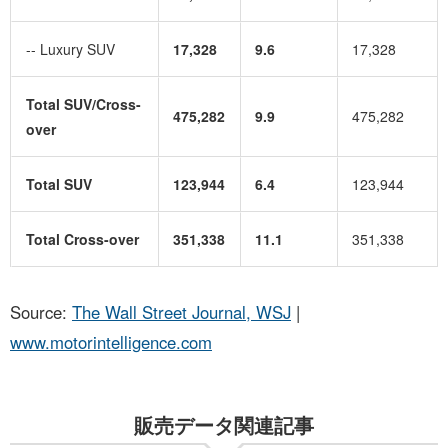
-- Luxury SUV
17,328
9.6
17,328
Total SUV/Cross-
475,282
9.9
475,282
over
Total SUV
123,944
6.4
123,944
Total Cross-over
351,338
11.1
351,338
Source:
The Wall Street Journal, WSJ
|
www.motorintelligence.com
販売データ関連記事