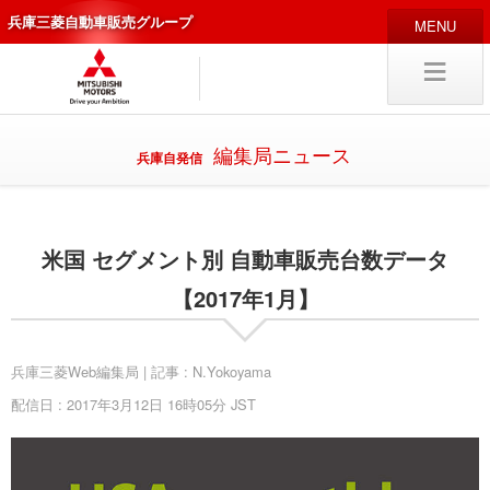
兵庫三菱自動車販売グループ
HOME
販売店
新車
中古
・カスタム車
編集局ニュース
兵庫自発信
編集局
企業情報
米国 セグメント別 自動車販売台数データ
採用
情報
キャリア採用
【2017年1月】
兵庫三菱Web編集局 | 記事 : N.Yokoyama
配信日 : 2017年3月12日 16時05分 JST
試乗予約
入庫予約