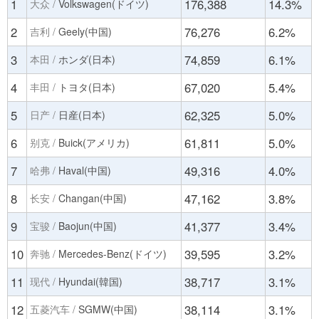
1
176,388
14.3%
大众 /
Volkswagen(ドイツ)
2
76,276
6.2%
吉利 /
Geely(中国)
3
74,859
6.1%
本田 /
ホンダ(日本)
4
67,020
5.4%
丰田 /
トヨタ(日本)
5
62,325
5.0%
日产 /
日産(日本)
6
61,811
5.0%
别克 /
Buick(アメリカ)
7
49,316
4.0%
哈弗 /
Haval(中国)
8
47,162
3.8%
长安 /
Changan(中国)
9
41,377
3.4%
宝骏 /
Baojun(中国)
10
39,595
3.2%
奔驰 /
Mercedes-Benz(ドイツ)
11
38,717
3.1%
现代 /
Hyundai(韓国)
12
38,114
3.1%
五菱汽车 /
SGMW(中国)