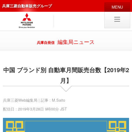
兵庫三菱自動車販売グループ
HOME
販売店
新車
中古
・カスタム車
編集局ニュース
兵庫自発信
編集局
企業情報
中国 ブランド別 自動車月間販売台数【2019年2
採用
情報
キャリア採用
月】
兵庫三菱Web編集局 | 記事 : M.Saito
配信日 : 2019年3月28日 9時00分 JST
試乗予約
入庫予約