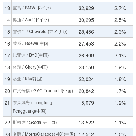
13
32,929
2.7%
宝马 /
BMW(ドイツ)
14
30,295
2.5%
奥迪 /
Audi(ドイツ)
15
28,456
2.3%
雪佛兰 /
Chevrolet(アメリカ)
16
27,453
2.2%
荣威 /
Roewe(中国)
17
26,409
2.1%
比亚迪 /
BYD(中国)
18
23,150
1.9%
奇瑞 /
Chery(中国)
19
22,024
1.8%
起亚 /
Kia(韓国)
20
20,842
1.7%
广汽传祺 /
GAC Trumpchi(中国)
21
15,079
1.2%
东风风光 /
Dongfeng
Fengguang(中国)
22
13,522
1.1%
斯柯达 /
Skoda(チェコ)
23
12,542
1.0%
名爵 /
MorrisGarages(MG)(中国)