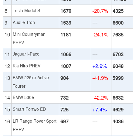
8
1670
-20.7%
4325
Tesla Model S
9
1539
---
6600
Audi e-Tron
10
1181
-24.1%
7685
Mini Countryman
PHEV
11
1066
---
6703
Jaguar i-Pace
12
1007
+2.9%
6048
Kia Niro PHEV
13
904
-41.9%
5999
BMW 225xe Active
Tourer
14
732
-42.2%
6632
BMW 530e
15
725
+7.4%
4629
Smart Fortwo ED
16
697
---
4036
LR Range Rover Sport
PHEV