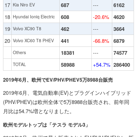
17
687
---
6162
Kia Niro EV
18
608
-20.6%
4620
Hyundai Ioniq Electric
19
462
---
3664
Volvo XC90 T8
20
441
-66.8%
6879
Volvo XC60 T8 PHEV
18381
---
74577
Others
58988
+54.7%
286400
TOTAL
2019年6月、欧州でEV/PHV/PHEV5万8988台販売
2019年6月、電気自動車(EV)とプラグインハイブリッド
(PHV/PHEV)は欧州全体で5万8988台販売され、前年同
月比は54.7%増となりました。
欧州モデルトップは「テスラ モデル3」