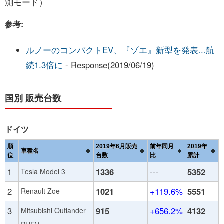
測モード）
参考:
ルノーのコンパクトEV、『ゾエ』新型を発表...航
続1.3倍に
- Response(2019/06/19)
国別 販売台数
ドイツ
順
2019年6月販売
前年同月
2019年
車種名
位
台数
比
累計
1
1336
---
5352
Tesla Model 3
2
1021
+119.6%
5551
Renault Zoe
3
915
+656.2%
4132
Mitsubishi Outlander