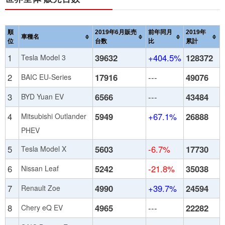
順
2019年6月販売
前年同月
2019年
車種名
位
台数
比
累計
1
39632
+404.5%
128372
Tesla Model 3
2
17916
---
49076
BAIC EU-Series
3
6566
---
43484
BYD Yuan EV
4
5949
+67.1%
26888
Mitsubishi Outlander
PHEV
5
5603
-6.7%
17730
Tesla Model X
6
5242
-21.8%
35038
Nissan Leaf
7
4990
+39.7%
24594
Renault Zoe
8
4965
---
22282
Chery eQ EV