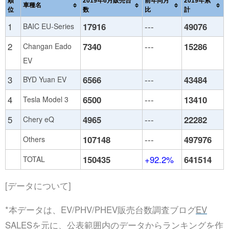
順
2019年6月販売台
前年同月
2019年累
車種名
位
数
比
計
1
17916
---
49076
BAIC EU-Series
2
7340
---
15286
Changan Eado
EV
3
6566
---
43484
BYD Yuan EV
4
6500
---
13410
Tesla Model 3
5
4965
---
22282
Chery eQ
107148
---
497976
Others
150435
+92.2%
641514
TOTAL
[データについて]
*本データは、EV/PHV/PHEV販売台数調査ブログ
EV
SALES
を元に、公表範囲内のデータからランキングを作