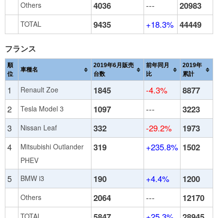
4036
---
20983
Others
9435
+18.3%
44449
TOTAL
フランス
順
2019年6月販売
前年同月
2019年
車種名
位
台数
比
累計
1
1845
-4.3%
8877
Renault Zoe
2
1097
---
3223
Tesla Model 3
3
332
-29.2%
1973
Nissan Leaf
4
319
+235.8%
1502
Mitsubishi Outlander
PHEV
5
190
+4.4%
1200
BMW i3
2064
---
12170
Others
5847
+25.3%
28945
TOTAL