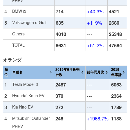
PHEV
4
714
+40.3%
4521
BMW i3
5
635
+119%
2680
Volkswagen e-Golf
4010
---
25348
Others
8631
+51.2%
47584
TOTAL
オランダ
順
2019年6月販売
2019
車種名
前年同月比
位
台数
年累計
1
2487
---
6063
Tesla Model 3
2
370
---
2364
Hyundai Kona EV
3
272
---
1789
Kia Niro EV
4
248
+1966.7%
1188
Mitsubishi Outlander
PHEV