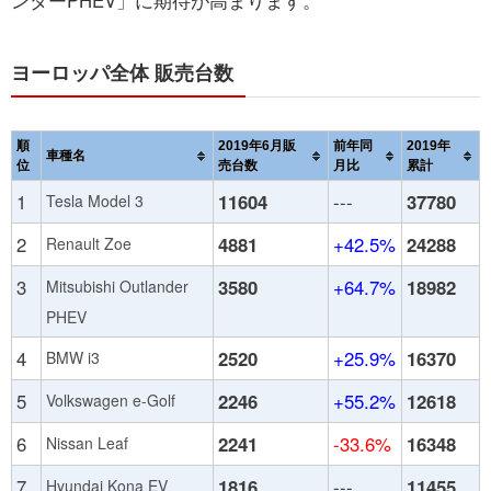
ンダーPHEV」に期待が高まります。
ヨーロッパ全体 販売台数
順
2019年6月販
前年同
2019年
車種名
位
売台数
月比
累計
1
11604
---
37780
Tesla Model 3
2
4881
+42.5%
24288
Renault Zoe
3
3580
+64.7%
18982
Mitsubishi Outlander
PHEV
4
2520
+25.9%
16370
BMW i3
5
2246
+55.2%
12618
Volkswagen e-Golf
6
2241
-33.6%
16348
Nissan Leaf
7
1816
---
11455
Hyundai Kona EV