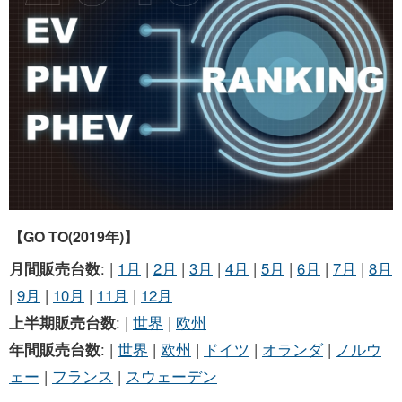
お問い合わせ
【GO TO(2019年)】
月間販売台数
: |
1月
|
2月
|
3月
|
4月
|
5月
|
6月
|
7月
|
8月
|
9月
|
10月
|
11月
|
12月
上半期販売台数
: |
世界
|
欧州
年間販売台数
: |
世界
|
欧州
|
ドイツ
|
オランダ
|
ノルウ
ェー
|
フランス
|
スウェーデン