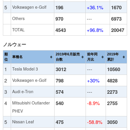
5
196
+36.1%
1670
Volkswagen e-Golf
970
---
6973
Others
4543
+96.8%
20047
TOTAL
ノルウェー
順
2019年6月販売
前年同
2019年
車種名
位
台数
月比
累計
1
3012
---
10560
Tesla Model 3
2
798
+30%
4828
Volkswagen e-Golf
3
574
---
2273
Audi e-Tron
4
540
-8.9%
2755
Mitsubishi Outlander
PHEV
5
475
-58.8%
3050
Nissan Leaf