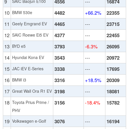
9
4556
---
16874
SAIC Baojun E100
10
4482
+66.2%
22355
BMW 530e
11
4465
---
23715
Geely Emgrand EV
12
4377
---
22455
SAIC Roewe Ei5 EV
13
3793
-6.3%
26095
BYD e5
14
3543
---
20972
Hyundai Kona EV
15
3338
---
17695
JAC iEV E-Series
16
3316
+18.5%
20309
BMW i3
17
3198
---
18081
Great Wall Ora R1 EV
18
3156
-18.4%
15782
Toyota Prius Prime /
PHV
19
3076
---
16194
Volkswagen e-Golf