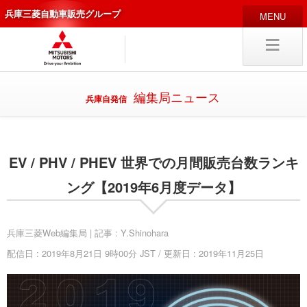
兵庫三菱自動車販売グループ
HOME
販売店
新車
中古車
編集局ニュース
兵庫自発信
編集局
企業情報
EV / PHV / PHEV 世界での月間販売台数ランキ
採用
情報
キャリア採用
ング【2019年6月度データ】
兵庫三菱Web編集局 | 記事 : Y.Shinohara
配信日 : 2019年8月21日 9時00分 JST / 更新日 : 2019年11月25日
試乗予約
入庫予約